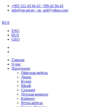
+995 322 43 94 43 ; 599 42 94 43
info@op-art.ge ; op_arti@yahoo.com
RUS
ENG
RUS
GEO
Главная
О нас
Продукция
Офисная мебель
Двери
Кухня
Шкаф
Спальня
Детская комната
Кабинет
Ретро-мебель