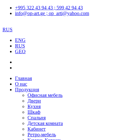
+995 322 43 94 43 ; 599 42 94 43
info@op-art.ge ; op_arti@yahoo.com
RUS
ENG
RUS
GEO
Главная
О нас
Продукция
Офисная мебель
Двери
Кухня
Шкаф
Спальня
Детская комната
Кабинет
Ретро-мебель